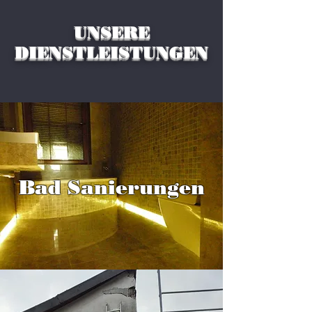
UNSERE
DIENSTLEISTUNGEN
Bad Sanierungen