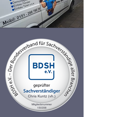
Chris Kuntz (vh.)
Mitgliedsnummer
150356